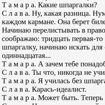
Т а м а р а. Какие шпаргалки?
С л а в а. Ну, какая разница. Н
каждом кармане. Она берет биле
Начинаю перелистывать в право
соображаю: тридцать первая-то 
шпаргалку, начинаю искать для 
одиннадцатая...
Т а м а р а. А зачем тебе пона
С л а в а. Ты что, никогда не уч
Т а м а р а. Я училась без шпарг
С л а в а. Карась-идеалист.
Т а м а р а. Может быть. Теперь