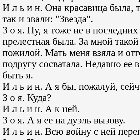
И л ь и н. Она красавица была, 
так и звали: "Звезда".
З о я. Ну, я тоже не в последни
прелестная была. За мной такой
пожилой. Мать меня взяла и отг
подругу сосватала. Недавно ее в
быть я.
И л ь и н. А я бы, пожалуй, сей
З о я. Куда?
И л ь и н. А к ней.
З о я. А я ее на дуэль вызову.
И л ь и н. Всю войну с ней пере