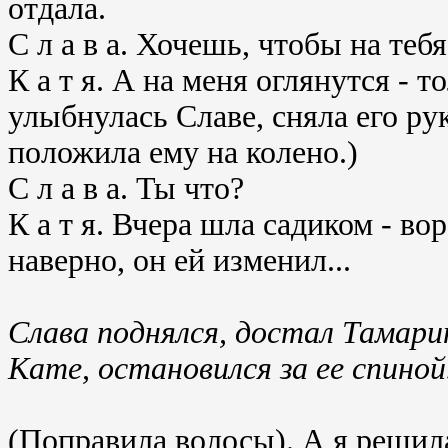
отдала.
С л а в а. Хочешь, чтобы на теб
К а т я. А на меня оглянутся - 
улыбнулась Славе, сняла его рук
положила ему на колено.)
С л а в а. Ты что?
К а т я. Вчера шла садиком - во
наверно, он ей изменил...
Слава поднялся, достал Тамарин
Кате, остановился за ее спиной
(Поправила волосы). А я решила