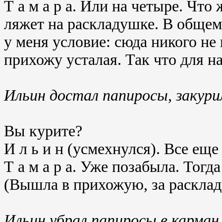
Т а м а р а. Или на четыре. Что 
ляжет на раскладушке. В общем-
у меня условие: сюда никого не 
прихожу усталая. Так что для на
Ильин достал папиросы, закури
Вы курите?
И л ь и н (усмехнулся). Все еще
Т а м а р а. Уже позабыла. Тогд
(Вышла в прихожую, за расклад
Ильин убрал папиросы в карман