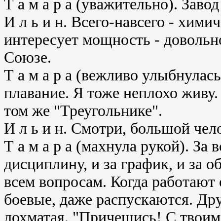
Т а м а р а (уважительно). Заво
И л ь и н. Всего-навсего - хими
интересует мощность - довольн
Союзе.
Т а м а р а (вежливо улыбнула
плавание. Я тоже неплохо живу.
том же "Треугольнике".
И л ь и н. Смотри, большой чел
Т а м а р а (махнула рукой). За 
дисциплину, и за график, и за 
всем вопросам. Когда работают 
боевые, даже распускаются. Дру
лохматая. "Причешись! С твоим 