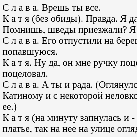
С л а в а. Врешь ты все.
К а т я (без обиды). Правда. Я
Помнишь, шведы приезжали? Я 
С л а в а. Его отпустили на бере
попавшуюся.
К а т я. Ну да, он мне ручку п
поцеловал.
С л а в а. А ты и рада. (Огляну
Катиному и с некоторой неловк
ее.)
К а т я (на минуту запнулась и 
платье, так на нее на улице огл