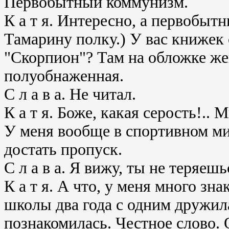
Первобытный коммунизм.
К а т я. Интересно, а первобыт
Тамарину полку.) У вас книжек
"Скорпион"? Там на обложке же
полуобнаженная.
С л а в а. Не читал.
К а т я. Боже, какая серость!..
У меня вообще в спортивном ми
достать пропуск.
С л а в а. Я вижу, ты не теряешь
К а т я. А что, у меня много з
школы два года с одним дружила
познакомилась. Честное слово. О