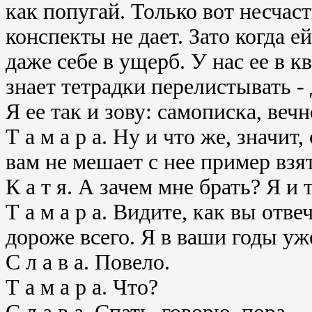
как попугай. Только вот несчаст
конспекты не дает. Зато когда е
даже себе в ущерб. У нас ее в к
знает тетрадки перелистывать - 
Я ее так и зову: самописка, вечн
Т а м а р а. Ну и что же, значит
вам не мешает с нее пример взят
К а т я. А зачем мне брать? Я и
Т а м а р а. Видите, как вы отве
дороже всего. Я в ваши годы уж
С л а в а. Повело.
Т а м а р а. Что?