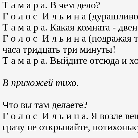
Т а м а р а. В чем дело?
Г о л о с И л ь и н а (дурашлив
Т а м а р а. Какая комната - две
Г о л о с И л ь и н а (подражая
часа тридцать три минуты!
Т а м а р а. Выйдите отсюда и 
В прихожей тихо.
Что вы там делаете?
Г о л о с И л ь и н а. Я возле 
сразу не открывайте, потихоньк