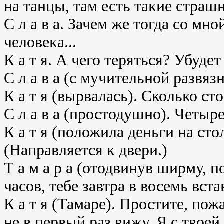
на танцы, там есть такие страш
С л а в а. Зачем же тогда со м
человека...
К а т я. А чего теряться? Убудет
С л а в а (с мучительной развязн
К а т я (вырвалась). Сколько ст
С л а в а (простодушно). Четыре
К а т я (положила деньги на сто
(Направляется к двери.)
Т а м а р а (отодвинув ширму, п
часов, тебе завтра в восемь вста
К а т я (Тамаре). Простите, пож
не в первый раз вижу. Я с твоей