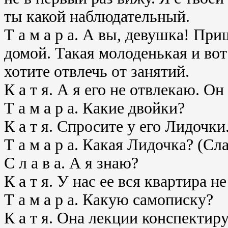
ты какой наблюдательный.
Т а м а р а. А вы, девушка! Пр
домой. Такая молоденькая и вот
хотите отвлечь от занятий.
К а т я. А я его не отвлекаю. Он
Т а м а р а. Какие двойки?
К а т я. Спросите у его Лидочки
Т а м а р а. Какая Лидочка? (Сл
С л а в а. А я знаю?
К а т я. У нас ее вся квартира 
Т а м а р а. Какую самописку?
К а т я. Она лекции конспектиру