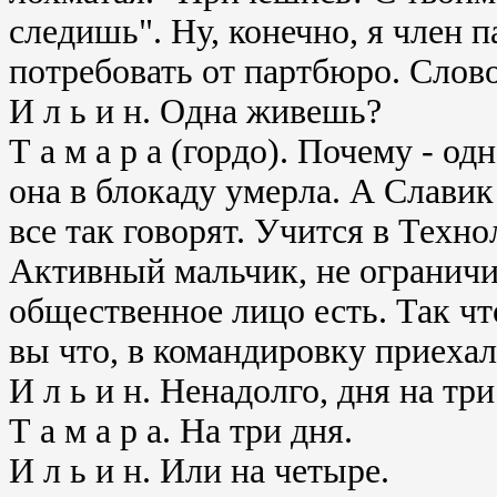
следишь". Ну, конечно, я член
потребовать от партбюро. Слов
И л ь и н. Одна живешь?
Т а м а р а (гордо). Почему - о
она в блокаду умерла. А Славик
все так говорят. Учится в Техн
Активный мальчик, не ограничи
общественное лицо есть. Так чт
вы что, в командировку приеха
И л ь и н. Ненадолго, дня на три
Т а м а р а. На три дня.
И л ь и н. Или на четыре.