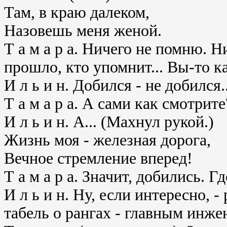
Там, в краю далеком,
Назовешь меня женой.
Т а м а р а. Ничего не помню. 
прошло, кто упомнит... Вы-то к
И л ь и н. Добился - не добился.
Т а м а р а. А сами как смотрите
И л ь и н. А... (Махнул рукой.)
Жизнь моя - железная дорога,
Вечное стремление вперед!
Т а м а р а. Значит, добились. Г
И л ь и н. Ну, если интересно, 
табель о рангах - главным инже