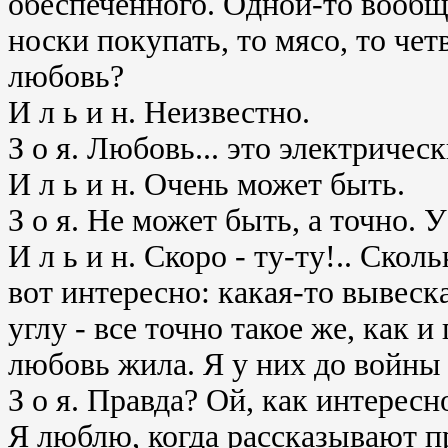
обеспеченного. Одной-то вообщ
носки покупать, то мясо, то чет
любовь?
И л ь и н. Неизвестно.
З о я. Любовь... это электрическ
И л ь и н. Очень может быть.
З о я. Не может быть, а точно. 
И л ь и н. Скоро - ту-ту!.. Скол
вот интересно: какая-то вывеск
углу - все точно такое же, как 
любовь жила. Я у них до войны
З о я. Правда? Ой, как интерес
Я люблю, когда рассказывают п