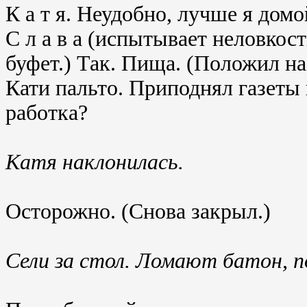
К а т я. Неудобно, лучше я домо
С л а в а (испытывает неловкост
буфет.) Так. Пища. (Положил на
Кати пальто. Приподнял газеты
работка?
Катя наклонилась.
Осторожно. (Снова закрыл.)
Сели за стол. Ломают батон, п