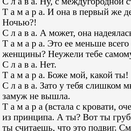
С л а в а. Ну, с междугородной 
Т а м а р а. И она в первый же 
Ночью?!
С л а в а. А может, она надеяла
Т а м а р а. Это ее меньше всег
женщины? Неужели тебе самому
С л а в а. Нет.
Т а м а р а. Боже мой, какой т
С л а в а. Зато у тебя слишком
замуж не вышла.
Т а м а р а (встала с кровати, о
из принципа. А ты? Вот ты груб
ты считаешь, что это подвиг. См