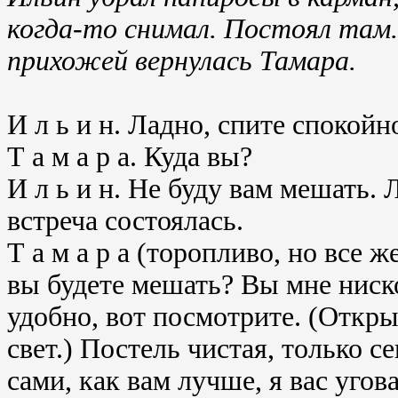
когда-то снимал. Постоял там. 
прихожей вернулась Тамара.
И л ь и н. Ладно, спите спокойн
Т а м а р а. Куда вы?
И л ь и н. Не буду вам мешать. 
встреча состоялась.
Т а м а р а (торопливо, но все
вы будете мешать? Вы мне ниско
удобно, вот посмотрите. (Откры
свет.) Постель чистая, только с
сами, как вам лучше, я вас угов