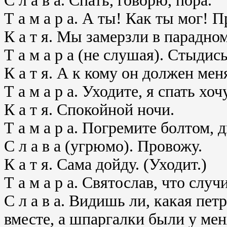
С л а в а. Спать, говорю, пора.
Т а м а р а. А ты! Как ты мог! 
К а т я. Мы замерзли в парадно
Т а м а р а (не слушая). Стыдис
К а т я. А к кому он должен ме
Т а м а р а. Уходите, я спать хочу
К а т я. Спокойной ночи.
Т а м а р а. Погремите болтом, 
С л а в а (угрюмо). Провожу.
К а т я. Сама дойду. (Уходит.)
Т а м а р а. Святослав, что случ
С л а в а. Видишь ли, какая пе
вместе, а шпаргалки были у мен