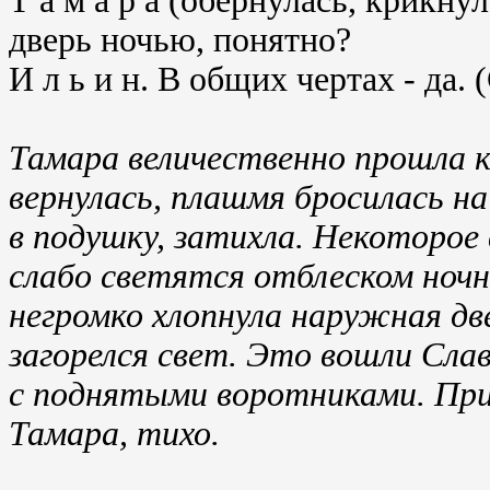
Т а м а р а (обернулась, крикну
дверь ночью, понятно?
И л ь и н. В общих чертах - да. 
Тамара величественно прошла к
вернулась, плашмя бросилась н
в подушку, затихла. Некоторое
слабо светятся отблеском ноч
негромко хлопнула наружная дв
загорелся свет. Это вошли Слав
с поднятыми воротниками. При
Тамара, тихо.