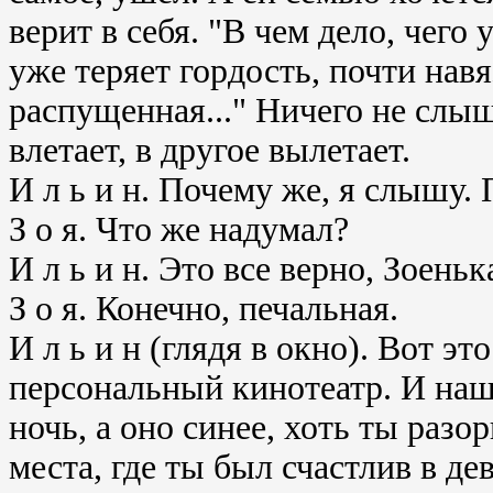
верит в себя. "В чем дело, чего 
уже теряет гордость, почти навя
распущенная..." Ничего не слыш
влетает, в другое вылетает.
И л ь и н. Почему же, я слышу. 
З о я. Что же надумал?
И л ь и н. Это все верно, Зоеньк
З о я. Конечно, печальная.
И л ь и н (глядя в окно). Вот 
персональный кинотеатр. И наше
ночь, а оно синее, хоть ты разо
места, где ты был счастлив в дев