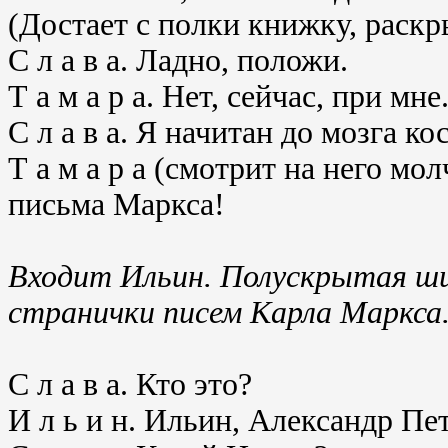
(Достает с полки книжку, раскры
С л а в а. Ладно, положи.
Т а м а р а. Нет, сейчас, при мне
С л а в а. Я начитан до мозга к
Т а м а р а (смотрит на него мол
письма Маркса!
Входит Ильин. Полускрытая ши
странички писем Карла Маркса
С л а в а. Кто это?
И л ь и н. Ильин, Александр Пе