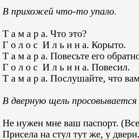
В прихожей что-то упало.
Т а м а р а. Что это?
Г о л о с И л ь и н а. Корыто.
Т а м а р а. Повесьте его обратно
Г о л о с И л ь и н а. Повесил.
Т а м а р а. Послушайте, что ва
В дверную щель просовывается
Не нужен мне ваш паспорт. (Все
Присела на стул тут же, у двер