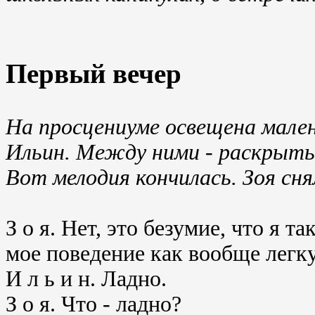
Первый вечер
На просцениуме освещена мален
Ильин. Между ними - раскрыты
Вот мелодия кончилась. Зоя сня
З о я. Нет, это безумие, что я т
мое поведение как вообще легк
И л ь и н. Ладно.
З о я. Что - ладно?