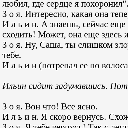
любил, где сердце я похоронил"
З о я. Интересно, какая она тепе
И л ь и н. А знаешь, сейчас еще 
сходить! Может, она еще здесь 
З о я. Ну, Саша, ты слишком з
тебе.
И л ь и н (потрепал ее по волоса
Ильин сидит задумавшись. Пот
З о я. Вон что! Все ясно.
И л ь и н. Я скоро вернусь. Схож
З о я. Я тебе вернусь! Так с лес