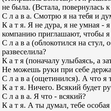
не была. (Встала, повернулась 
С л а в а. Смотрю я на тебя и д
К а т я. Я не дура, я не умная -
компанию приглашают, чтобы я 
С л а в а (облокотился на стул, 
развеселила?
К а т я (поначалу улыбаясь, а за
Не можешь руки при себе держа
С л а в а (ощетинился). А что я 
К а т я. Ничего. Всякий будет ру
С л а в а. Я что - всякий?
К а т я. А ты думал, тебе особ