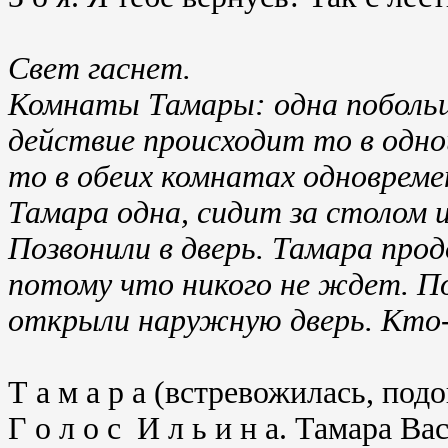
Свет гаснет.
Комнаты Тамары: одна побольш
действие происходит то в одной
то в обеих комнатах одновреме
Тамара одна, сидит за столом и
Позвонили в дверь. Тамара про
потому что никого не ждет. По
открыли наружную дверь. Кто-
Т а м а р а (встревожилась, под
Г о л о с И л ь и н а. Тамара Ва