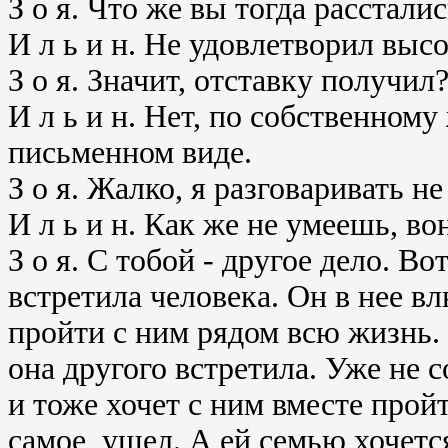
З о я. Что же вы тогда рассталис
И л ь и н. Не удовлетворил выс
З о я. Значит, отставку получил
И л ь и н. Нет, по собственному
письменном виде.
З о я. Жалко, я разговаривать н
И л ь и н. Как же не умеешь, во
З о я. С тобой - другое дело. В
встретила человека. Он в нее в
пройти с ним рядом всю жизнь. А
она другого встретила. Уже не с
и тоже хочет с ним вместе пройт
самое, ушел. А ей семью хочетс