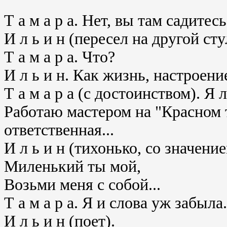
Т а м а р а. Нет, вы там садитесь
И л ь и н (пересел на другой сту
Т а м а р а. Что?
И л ь и н. Как жизнь, настроени
Т а м а р а (с достоинством). Я
Работаю мастером на "Красном т
ответственная...
И л ь и н (тихонько, со значение
Миленький ты мой,
Возьми меня с собой...
Т а м а р а. Я и слова уж забыла.
И л ь и н (поет).