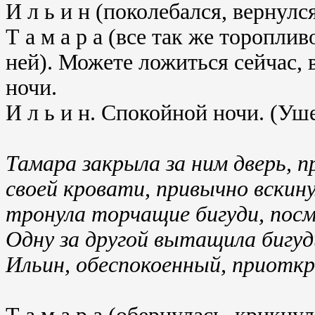
И л ь и н (поколебался, вернулс
Т а м а р а (все так же торопли
ней). Можете ложиться сейчас, 
ночи.
И л ь и н. Спокойной ночи. (Уш
Тамара закрыла за ним дверь, п
своей кровати, привычно вскину
тронула торчащие бигуди, посм
Одну за другой вытащила бигуди
Ильин, обеспокоенный, приоткр