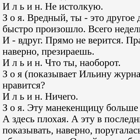
И л ь и н. Не истолкую.
З о я. Вредный, ты - это другое 
быстро произошло. Всего неделю
И - вдруг. Прямо не верится. Пр
наверно, презираешь.
И л ь и н. Что ты, наоборот.
З о я (показывает Ильину журна
нравится?
И л ь и н. Ничего.
З о я. Эту манекенщицу больше 
А здесь плохая. А эту в послед
показывать, наверно, поругалас